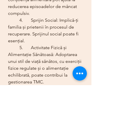
reducerea episoadelor de mâncat 
compulsiv.
	4.	Sprijin Social: Implică-ți 
familia și prietenii în procesul de 
recuperare. Sprijinul social poate fi 
esențial.
	5.	Activitate Fizică și 
Alimentație Sănătoasă: Adoptarea 
unui stil de viață sănătos, cu exerciții 
fizice regulate și o alimentație 
echilibrată, poate contribui la 
gestionarea TMC.
Este esențial să înțelegem că TMC 
este o tulburare medicală și 
psihologică reală, dar există 
speranță și tratament disponibil. 
Căutarea de ajutor și susținerea din 