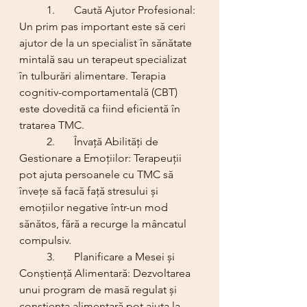
	1.	Caută Ajutor Profesional: 
Un prim pas important este să ceri 
ajutor de la un specialist în sănătate 
mintală sau un terapeut specializat 
în tulburări alimentare. Terapia 
cognitiv-comportamentală (CBT) 
este dovedită ca fiind eficientă în 
tratarea TMC.
	2.	Învață Abilități de 
Gestionare a Emoțiilor: Terapeuții 
pot ajuta persoanele cu TMC să 
învețe să facă față stresului și 
emoțiilor negative într-un mod 
sănătos, fără a recurge la mâncatul 
compulsiv.
	3.	Planificare a Mesei și 
Conștiență Alimentară: Dezvoltarea 
unui program de masă regulat și 
conștiența alimentară pot ajuta la 