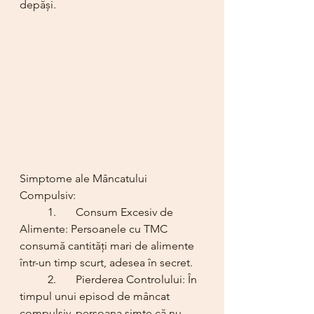
depăși.
Simptome ale Mâncatului 
Compulsiv:
	1.	Consum Excesiv de 
Alimente: Persoanele cu TMC 
consumă cantități mari de alimente 
într-un timp scurt, adesea în secret.
	2.	Pierderea Controlului: În 
timpul unui episod de mâncat 
compulsiv, persoana simte că nu 