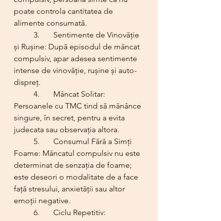
poate controla cantitatea de 
alimente consumată.
	3.	Sentimente de Vinovăție 
și Rușine: După episodul de mâncat 
compulsiv, apar adesea sentimente 
intense de vinovăție, rușine și auto-
dispreț.
	4.	Mâncat Solitar: 
Persoanele cu TMC tind să mănânce 
singure, în secret, pentru a evita 
judecata sau observația altora.
	5.	Consumul Fără a Simți 
Foame: Mâncatul compulsiv nu este 
determinat de senzația de foame; 
este deseori o modalitate de a face 
față stresului, anxietății sau altor 
emoții negative.
	6.	Ciclu Repetitiv: 