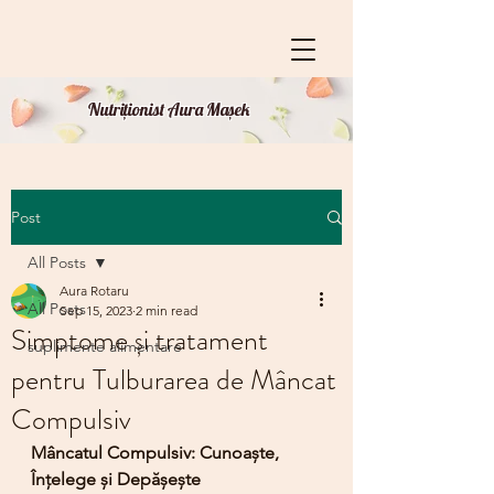
Nutriționist Aura Mașek
Post
All Posts
Aura Rotaru
All Posts
Sep 15, 2023
2 min read
Simptome și tratament
suplimente alimentare
pentru Tulburarea de Mâncat
Compulsiv
Mâncatul Compulsiv: Cunoaște, 
Înțelege și Depășește