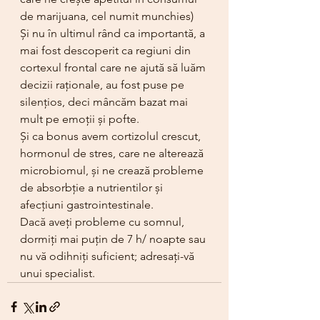
de marijuana, cel numit munchies) 
Și nu în ultimul rând ca importantă, a 
mai fost descoperit ca regiuni din 
cortexul frontal care ne ajută să luăm 
decizii raționale, au fost puse pe 
silențios, deci mâncăm bazat mai 
mult pe emoții și pofte.
Și ca bonus avem cortizolul crescut, 
hormonul de stres, care ne alterează 
microbiomul, și ne crează probleme 
de absorbție a nutrientilor și 
afecțiuni gastrointestinale. 
Dacă aveți probleme cu somnul, 
dormiți mai puțin de 7 h/ noapte sau 
nu vă odihniți suficient; adresați-vă 
unui specialist.