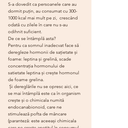
S-a dovedit ca persoanele care au 
dormit puțin, au consumat cu 300-
1000 kcal mai mult pe zi,  crescând 
odată cu zilele în care nu s-au 
odihnit suficient.
De ce se întâmplă asta?
Pentru ca somnul inadecvat face să 
deregleze hormonii de sațietate și 
foame: leptina și grelină, scade 
concentrația hormonului de 
satietate leptina și crește hormonul 
de foame grelina.
 Și dereglările nu se opresc aici, ce 
se mai întâmplă este ca în organism 
crește și o chimicala numită 
endocanabionoid, care ne 
stimulează pofta de mâncare 
(paranteză: este aceeași chimicala 
care ne crește apetitul în consumul 