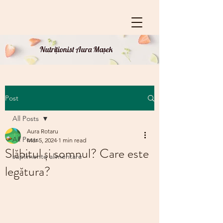
Nutriționist Aura Mașek
Post
All Posts
Aura Rotaru
All Posts
Mar 5, 2024
1 min read
Slăbitul și somnul? Care este
suplimente alimentare
legătura?