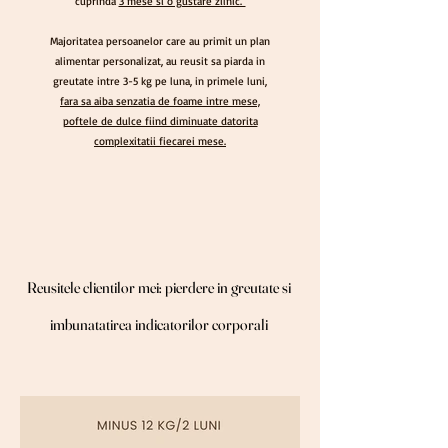
cuprinda
3 mese si o gustare zilnic.
Majoritatea persoanelor care au primit un plan
alimentar personalizat, au reusit sa piarda in
greutate intre 3-5 kg pe luna, in primele luni,
fara sa aiba senzatia de foame intre mese,
poftele de dulce fiind diminuate datorita
complexitatii fiecarei mese.
Reusitele clientilor mei: pierdere in greutate si
Reusitele clientilor mei: pierdere in greutate si
imbunatatirea indicatorilor corporali
imbunatatirea indicatorilor corporali