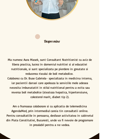
Despre mine
Ma numesc Aura Masek, sunt Consultant Nutritionist cu aviz de
libera practica, lucrez in domeniul nutritiei si al educatiei
nutritionale, si sunt specializata pe pierdere in greutate si
reducerea riscului de boli metabolice.
Colaborez cu Dr. Buse Gabriela- specializata in medicina interna,
iar pacientii dansei care apeleaza la serviciile mele adesea
necesita imbunatatiri in stilul nutritional pentru a evita sau
reversa boli metabolice (steatoza hepatica, hipertensiune,
colesterol marit, diabet tip 2).
Am o frumoasa colaborare si cu aplicatia de telemedicina
AgendaMed, prin intermediul careia tin consultatii online.​
Pentru consultatiile in persoana, desfasor activitatea in cabinetul
din Piata Constitutiei, Bucuresti, unde va fi nevoie de programare
in prealabil pentru a ne vedea.