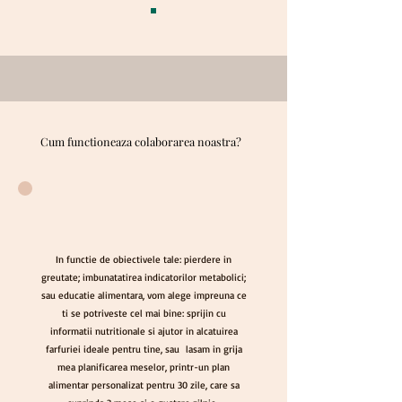
Cum functioneaza colaborarea noastra?
Cum functioneaza colaborarea noastra?
In functie de obiectivele tale: pierdere in
greutate; imbunatatirea indicatorilor metabolici;
sau educatie alimentara, vom alege impreuna ce
ti se potriveste cel mai bine: sprijin cu
informatii nutritionale si ajutor in alcatuirea
farfuriei ideale pentru tine, sau lasam in grija
mea planificarea meselor, printr-un plan
alimentar personalizat pentru 30 zile, care sa