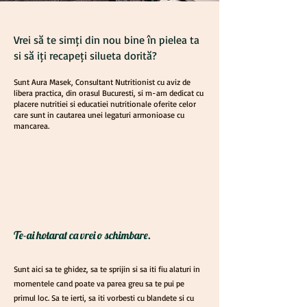
Vrei să te simți din nou bine în pielea ta
și să iți recapeți silueta dorită?
Sunt Aura Masek, Consultant Nutritionist cu aviz de
libera practica, din orasul Bucuresti, si m-am dedicat cu
placere nutritiei si educatiei nutritionale oferite celor
care sunt in cautarea unei legaturi armonioase cu
mancarea.
Te-ai hotarat ca vrei o schimbare.
Sunt aici sa te ghidez, sa te sprijin si sa iti fiu alaturi in
momentele cand poate va parea greu sa te pui pe
primul loc. Sa te ierti, sa iti vorbesti cu blandete si cu