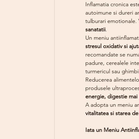
Inflamatia cronica est
autoimune si dureri ar
tulburari emotionale.
sanatatii
.
Un meniu antiinflamat
stresul oxidativ si aju
recomandate se numar
padure, cerealele int
turmericul sau ghimbi
Reducerea alimentelo
produsele ultraproces
energie, digestie mai 
A adopta un meniu ant
vitalitatea si starea d
Iata un Meniu Antiinfl