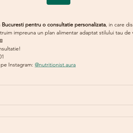
n Bucuresti pentru o consultatie personalizata
, in care d
struim impreuna un plan alimentar adaptat stilului tau de v
 
sultatie!
01
 pe Instagram: 
@nutritionist.aura