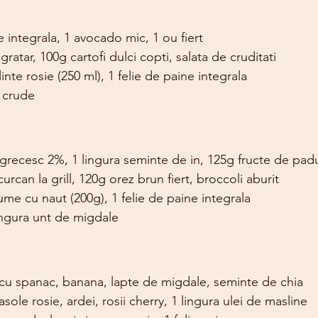
ne integrala, 1 avocado mic, 1 ou fiert
ratar, 100g cartofi dulci copti, salata de cruditati
nte rosie (250 ml), 1 felie de paine integrala
 crude
 grecesc 2%, 1 lingura seminte de in, 125g fructe de pad
urcan la grill, 120g orez brun fiert, broccoli aburit
me cu naut (200g), 1 felie de paine integrala
ingura unt de migdale
u spanac, banana, lapte de migdale, seminte de chia
asole rosie, ardei, rosii cherry, 1 lingura ulei de masline