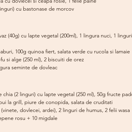
 cu dovlecei si ceapa rosie, 1 felie paine
inguri) cu bastonase de morcov
az (40g) cu lapte vegetal (200ml), 1 lingura nuci, 1 linguri
buri, 100g quinoa fiert, salata verde cu rucola si lamaie
u si alge (250 ml), 2 biscuiti de orez
lingura seminte de dovleac
 chia (2 linguri) cu lapte vegetal (250 ml), 50g fructe pad
ui la grill, piure de conopida, salata de cruditati
inete, dovlecei, ardei), 2 linguri de humus, 2 felii wasa
pepene rosu + 10 migdale