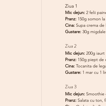
Ziua 1
Mic dejun: 
2 felii pai
Pranz: 
150g somon la g
Cina: 
Supa crema de li
Gustare: 
30g migdale
Ziua 2
Mic dejun: 
200g iaurt
Pranz: 
150g piept de c
Cina: 
Tocanita de legu
Gustare: 
1 mar cu 1 l
Ziua 3
Mic dejun: 
Smoothie c
Pranz: 
Salata cu ton, f