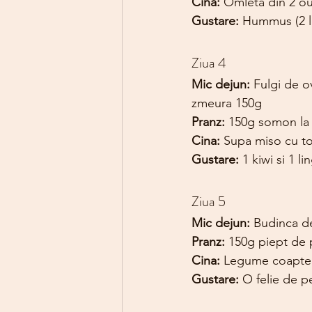
Cina: 
Omleta din 2 oua
Gustare: 
Hummus (2 l
Ziua 4
Mic dejun: 
Fulgi de ov
zmeura 150g
Pranz: 
150g somon la a
Cina: 
Supa miso cu tof
Gustare: 
1 kiwi si 1 
Ziua 5
Mic dejun: 
Budinca de
Pranz: 
150g piept de p
Cina: 
Legume coapte (v
Gustare: 
O felie de 