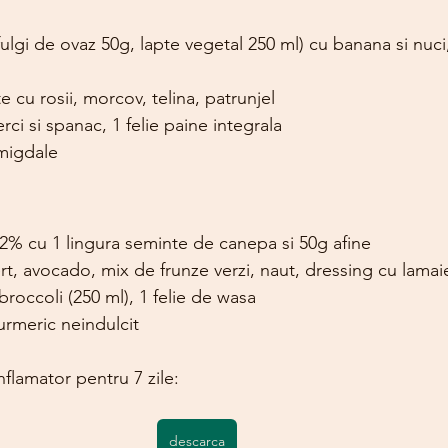
ulgi de ovaz 50g, lapte vegetal 250 ml) cu banana si nuci, 
e cu rosii, morcov, telina, patrunjel
ci si spanac, 1 felie paine integrala
 migdale
 2% cu 1 lingura seminte de canepa si 50g afine
ert, avocado, mix de frunze verzi, naut, dressing cu lamai
roccoli (250 ml), 1 felie de wasa
urmeric neindulcit
flamator pentru 7 zile: 
descarca