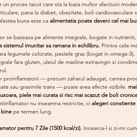
e un proces tacut care sta la baza multor afectiuni moder
ticulare, pana la diabet, obezitate, boli cardiovasculare si
 Vestea buna este ca 
alimentatia poate deveni cel mai bun 
or se bazeaza pe alimente integrale, bogate in nutrienti,
ta sistemul imunitar sa ramana in echilibru
. Printre cele ma
a legumele colorate, pestele gras (bogat in omega-3), f
egrale fara gluten, uleiul de masline extravirgin si cond
rul.
r proinflamatorii — precum zaharul adaugat, carnea proc
ate sau grasimile trans — poate avea efecte vizibile: 
mai
usoara, piele mai curata si risc mai scazut de boli cronic
iinflamator nu inseamna restrictie, ci 
alegeri constiente 
e bine
 pe termen lung.
amator pentru 7 Zile (1500 kcal/zi). 
Incearca-l si zi-mi cum