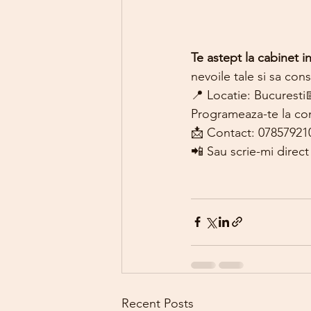
Te astept la cabinet i
nevoile tale si sa con
📍 Locatie: Bucuresti
Programeaza-te la con
📩 Contact: 07857921
📲 Sau scrie-mi direct
Recent Posts