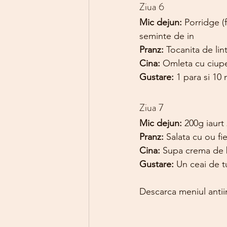
Ziua 6
Mic dejun: 
Porridge (f
seminte de in
Pranz: 
Tocanita de lint
Cina: 
Omleta cu ciuper
Gustare: 
1 para si 10
Ziua 7
Mic dejun: 
200g iaurt
Pranz: 
Salata cu ou fi
Cina: 
Supa crema de b
Gustare: 
Un ceai de t
Descarca meniul antiin