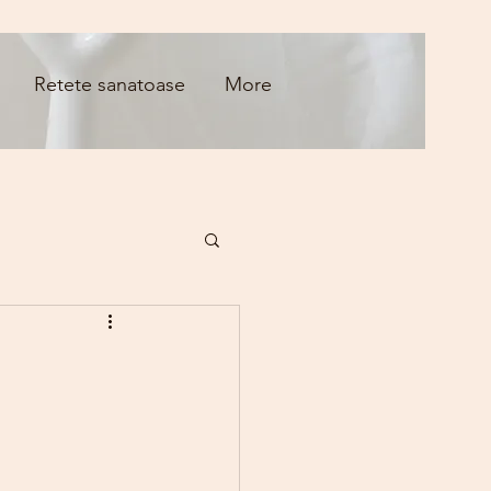
Retete sanatoase
More