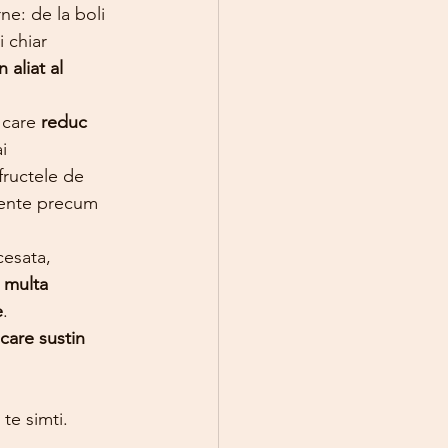
ne: de la boli 
 chiar 
aliat al 
 care 
reduc 
i 
ructele de 
imente precum 
esata, 
 multa 
e
.
care sustin 
 te simti.