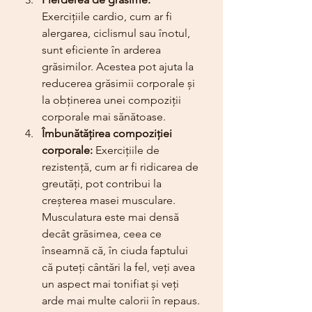
Exercițiile cardio, cum ar fi 
alergarea, ciclismul sau înotul, 
sunt eficiente în arderea 
grăsimilor. Acestea pot ajuta la 
reducerea grăsimii corporale și 
la obținerea unei compoziții 
corporale mai sănătoase.
Îmbunătățirea compoziției 
corporale:
 Exercițiile de 
rezistență, cum ar fi ridicarea de 
greutăți, pot contribui la 
creșterea masei musculare. 
Musculatura este mai densă 
decât grăsimea, ceea ce 
înseamnă că, în ciuda faptului 
că puteți cântări la fel, veți avea 
un aspect mai tonifiat și veți 
arde mai multe calorii în repaus.