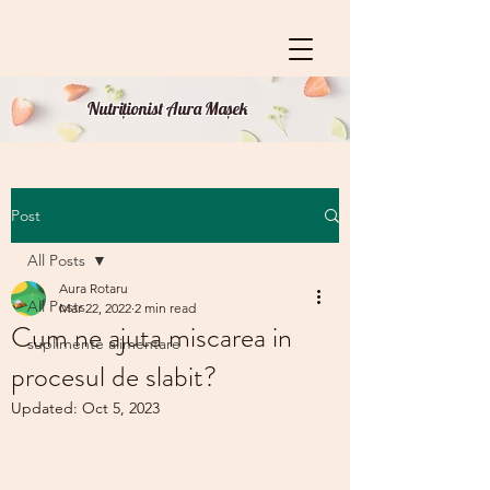
Nutriționist Aura Mașek
Post
All Posts
Aura Rotaru
All Posts
Mar 22, 2022
2 min read
Cum ne ajuta miscarea in
suplimente alimentare
procesul de slabit?
Updated:
Oct 5, 2023