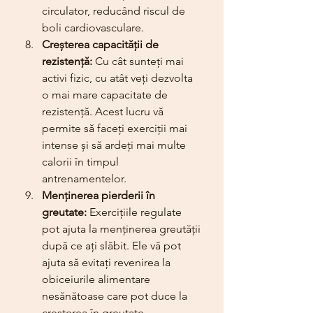
circulator, reducând riscul de 
boli cardiovasculare.
Creșterea capacității de 
rezistență:
 Cu cât sunteți mai 
activi fizic, cu atât veți dezvolta 
o mai mare capacitate de 
rezistență. Acest lucru vă 
permite să faceți exerciții mai 
intense și să ardeți mai multe 
calorii în timpul 
antrenamentelor.
Menținerea pierderii în 
greutate:
 Exercițiile regulate 
pot ajuta la menținerea greutății 
după ce ați slăbit. Ele vă pot 
ajuta să evitați revenirea la 
obiceiurile alimentare 
nesănătoase care pot duce la 
creșterea în greutate.