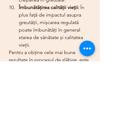
Îmbunătățirea calității vieții:
 În 
plus față de impactul asupra 
greutății, mișcarea regulată 
poate îmbunătăți în general 
starea de sănătate și calitatea 
vieții.
Pentru a obține cele mai bune 
rezultate în procesul de slăbire, este 
important să combinați exercițiile 
fizice cu o alimentație sănătoasă și 
echilibrată. Consultarea unui 
specialist în nutriție sau a unui 
antrenor personal vă poate ajuta să 
dezvoltați un plan personalizat 
pentru atingerea obiectivelor dvs. 
de slăbire și de fitness.