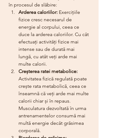
în procesul de slăbire:
Arderea caloriilor:
 Exercițiile 
fizice cresc necesarul de 
energie al corpului, ceea ce 
duce la arderea caloriilor. Cu cât 
efectuați activități fizice mai 
intense sau de durată mai 
lungă, cu atât veți arde mai 
multe calorii.
Creșterea ratei metabolice:
Activitatea fizică regulată poate 
crește rata metabolică, ceea ce 
înseamnă că veți arde mai multe 
calorii chiar și în repaus. 
Musculatura dezvoltată în urma 
antrenamentelor consumă mai 
multă energie decât grăsimea 
corporală.
Pierderea de grăsime: