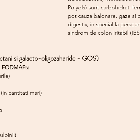
Polyols) sunt carbohidrati fer
pot cauza balonare, gaze si d
digestiv, in special la persoa
sindrom de colon iritabil (IBS
uctani si galacto-oligozaharide - GOS)
in FODMAPs:
rile)
(in cantitati mari)
s
ulpinii)