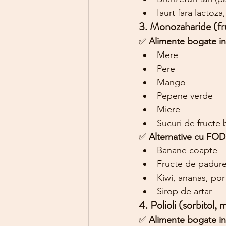
Iaurt fara lactoza,
3. Monozaharide (fru
✅ 
Alimente bogate 
Mere
Pere
Mango
Pepene verde
Miere
Sucuri de fructe 
✅ 
Alternative cu FO
Banane coapte
Fructe de padure
Kiwi, ananas, por
Sirop de artar
4. Polioli (sorbitol, m
✅ 
Alimente bogate 