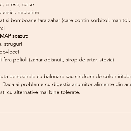
, cirese, caise
ersici, nectarine
si bomboane fara zahar (care contin sorbitol, manitol, x
ci
DMAP scazut:
, struguri
 dovlecei
i fara polioli (zahar obisnuit, sirop de artar, stevia)
juta persoanele cu balonare sau sindrom de colon iritabi
 Daca ai probleme cu digestia anumitor alimente din acea
sti cu alternative mai bine tolerate.