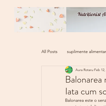
Nutriționist 
All Posts
suplimente alimenta
Aura Rotaru
Feb 12,
Balonarea n
Iata cum sc
Balonarea este o sen