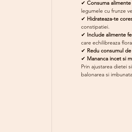
✔ 
Consuma alimente b
legumele cu frunze ver
✔ 
Hidrateaza-te core
constipatiei.
✔ 
Include alimente f
care echilibreaza flora
✔ 
Redu consumul de 
✔ 
Mananca incet si m
Prin ajustarea dietei 
balonarea si imbunata