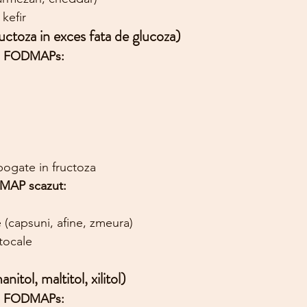
 kefir
ctoza in exces fata de glucoza)
in FODMAPs:
bogate in fructoza
DMAP scazut:
 (capsuni, afine, zmeura)
tocale
anitol, maltitol, xilitol)
in FODMAPs: