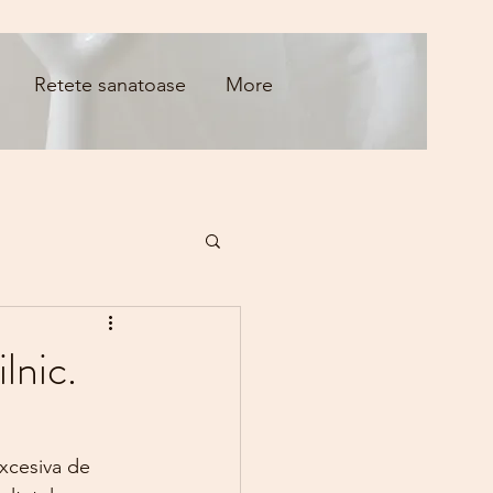
Retete sanatoase
More
lnic.
xcesiva de 