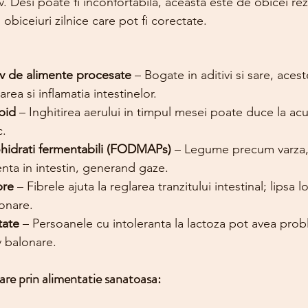
iv. Desi poate fi inconfortabila, aceasta este de obicei rez
 obiceiuri zilnice care pot fi corectate.
v de alimente procesate
 – Bogate in aditivi si sare, acest
rea si inflamatia intestinelor.
pid
 – Inghitirea aerului in timpul mesei poate duce la ac
c.
hidrati fermentabili (FODMAPs)
 – Legume precum varza, 
nta in intestin, generand gaze.
bre
 – Fibrele ajuta la reglarea tranzitului intestinal; lipsa 
lonare.
tate
 – Persoanele cu intoleranta la lactoza pot avea pro
v balonare.
re prin alimentatie sanatoasa: