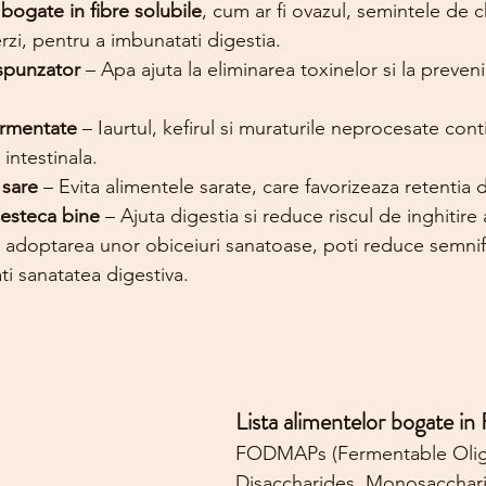
ogate in fibre solubile
, cum ar fi ovazul, semintele de ch
zi, pentru a imbunatati digestia.
spunzator
 – Apa ajuta la eliminarea toxinelor si la preveni
ermentate
 – Iaurtul, kefirul si muraturile neprocesate cont
 intestinala.
sare
 – Evita alimentele sarate, care favorizeaza retentia 
esteca bine
 – Ajuta digestia si reduce riscul de inghitire 
si adoptarea unor obiceiuri sanatoase, poti reduce semnifi
ti sanatatea digestiva.
Lista alimentelor bogate
FODMAPs (Fermentable Olig
Disaccharides, Monosacchar