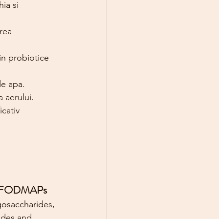
ia si 
rea 
in probiotice 
de apa.
a aerului.
cativ 
 in FODMAPs
osaccharides, 
ides and 