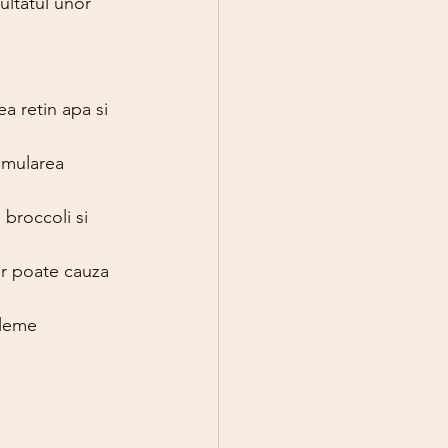
ultatul unor 
ea retin apa si 
umularea 
broccoli si 
lor poate cauza 
bleme 