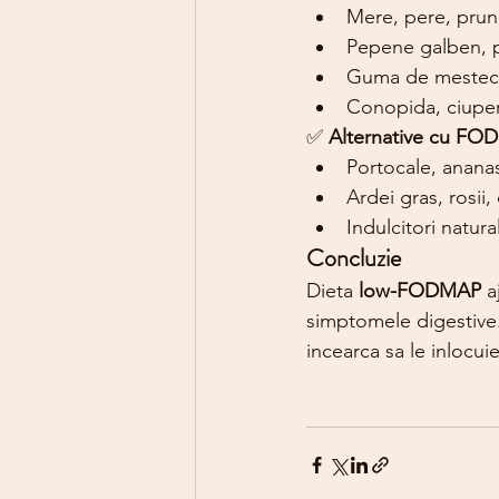
Mere, pere, prune
Pepene galben, pi
Guma de mestecat 
Conopida, ciuper
✅ 
Alternative cu FO
Portocale, ananas
Ardei gras, rosii,
Indulcitori natural
Concluzie
Dieta 
low-FODMAP
 a
simptomele digestive.
incearca sa le inlocuie