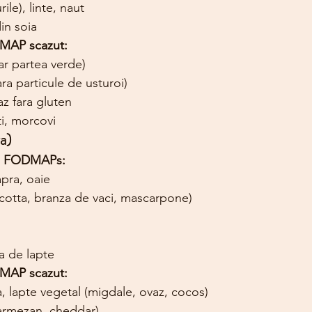
ile), linte, naut
in soia
DMAP scazut:
r partea verde)
ara particule de usturoi)
z fara gluten
i, morcovi
za)
in FODMAPs:
pra, oaie
icotta, branza de vaci, mascarpone)
a de lapte
DMAP scazut:
a, lapte vegetal (migdale, ovaz, cocos)
parmezan, cheddar)