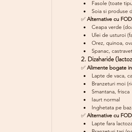
Fasole (toate tipur
Soia si produse d
✅ 
Alternative cu FO
Ceapa verde (doa
Ulei de usturoi (f
Orez, quinoa, ova
Spanac, castravet
2. Dizaharide (lacto
✅ 
Alimente bogate 
Lapte de vaca, ca
Branzeturi moi (r
Smantana, frisca
Iaurt normal
Inghetata pe baz
✅ 
Alternative cu FO
Lapte fara lactoz
Branzeturi tari (