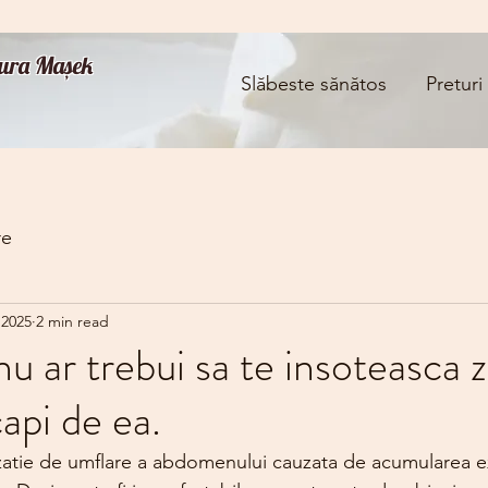
Aura Mașek
Slăbeste sănătos
Preturi
re
 2025
2 min read
u ar trebui sa te insoteasca zi
api de ea.
zatie de umflare a abdomenului cauzata de acumularea e