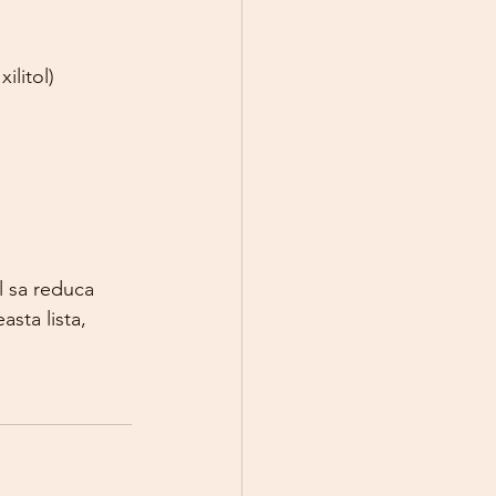
ilitol)
l sa reduca 
sta lista, 